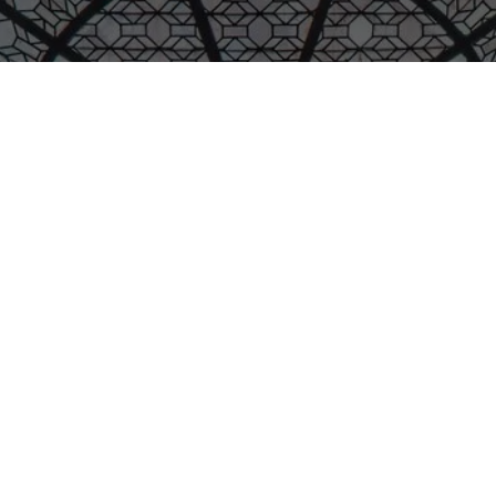
Les trésors restaurés
de l'église Saint-
Sulpice
Article de la Ville de Paris